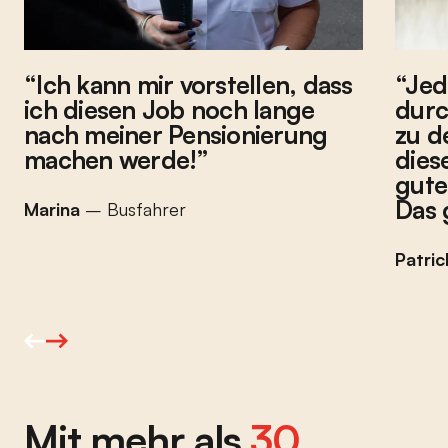
Ich kann mir vorstellen, dass
Jed
ich diesen Job noch lange
durc
nach meiner Pensionierung
zu d
machen werde!
dies
gute
Das 
Marina
– Busfahrer
Patric
Mit mehr als
30