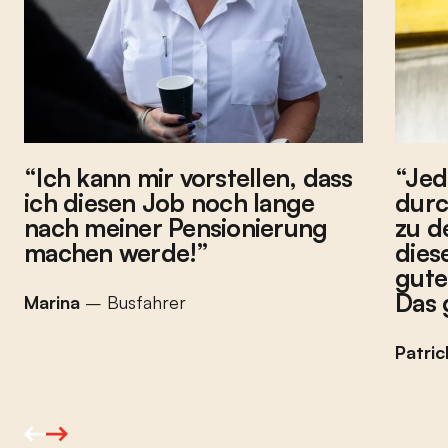
Ich kann mir vorstellen, dass
Jed
ich diesen Job noch lange
durc
nach meiner Pensionierung
zu d
machen werde!
dies
gute
Das 
Marina
– Busfahrer
Patric