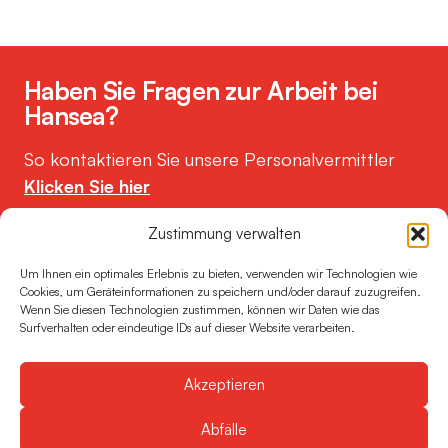
Haben Sie Fragen zur Arbeit bei
Hansea?
So kontaktieren Sie unsere Personalvermittler
Klicken Sie hier
Zustimmung verwalten
Jobs
FAQ
Um Ihnen ein optimales Erlebnis zu bieten, verwenden wir Technologien wie
Über Hansea
Hansea.be
Cookies, um Geräteinformationen zu speichern und/oder darauf zuzugreifen.
Wenn Sie diesen Technologien zustimmen, können wir Daten wie das
Busklap
Surfverhalten oder eindeutige IDs auf dieser Website verarbeiten.
Akzeptieren
Abfälle