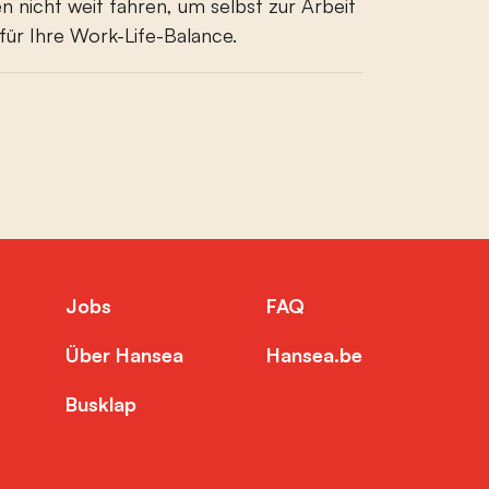
n nicht weit fahren, um selbst zur Arbeit
ür Ihre Work-Life-Balance.
Jobs
FAQ
Über Hansea
Hansea.be
Busklap