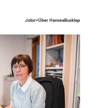
Jobs
Über Hansea
Busklap
Arbeiten als
Busfahrer
Werden Sie
Techniker
Arbeit im
Büro
Jobs